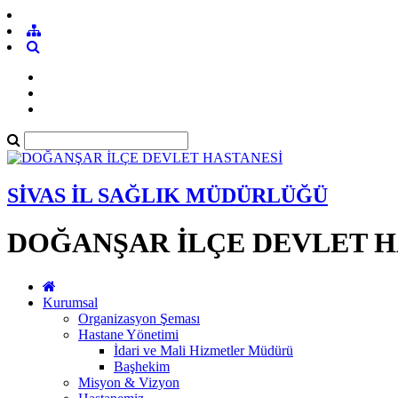
SİVAS İL SAĞLIK MÜDÜRLÜĞÜ
DOĞANŞAR İLÇE DEVLET H
Kurumsal
Organizasyon Şeması
Hastane Yönetimi
İdari ve Mali Hizmetler Müdürü
Başhekim
Misyon & Vizyon